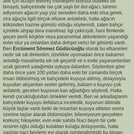
aile için dizayn edilmiş muhteşem boyutta dubleks bir
binaydı, bahçesinde ise çok yaşlı bir dut ağacı, tahmin
ediyorum ağacın yaşı yüz seneden daha eski olsa gerek,
zira ağaçla ilgili birçok efsane anlatılırdı, hatta ağacın
kökünden hazine gömülü olduğu söylenirdi, zaten bahçe
içindeki ahşap bina inanılmaz ilgi çekiciydi, hani filmlerde
geçen perili köşkler veya paranormal aktivitelerin yaşandığı
evler olur ya onlardan daha dehşet verici bir görüntü vardı.
Ben
Ercüment Sönmez Güdücüoğlu
olarak bu efsaneleri
nedir sık sık dinlerdim, özellikle uyumadan önce babamın
anlattığı masallarda sık sık geçerdi ve o evde yaşananlardan
uzak güvenli yatağımda uykuya dalardım. Söylentiye göre
daha önce yani 100 yıldan daha eski bir zamanda birçok
insan öldürülmüş ve bahçedeki kuyuya atılmış, dolayısıyla
kuyudan akşamları sesler gelirmiş, babam o kuyuyu çok
anlatırdı, geceleri kuyunun kan ağladığını söylerdi. Hatta
kendi çocukluğundan örnekler verirdi. Ben ve arkadaşlarım
bahçedeki kuyuyu defalarca inceledik, kuyunun dibinde
büyük taşlar vardı belki de insanları kuyuya attıktan sonra
üzerine taşlar atarak öldürmüşler, bilemiyorum gerçekten
korkunç hikayeler, evin eski sahibi Naci beyin bir çete
reisinin oğlu olduğu kulaktan kulağa dolaşıyordu, hatta
yaşlılar naci beylerin evi olarak isimlendirmiştir bu binayı.