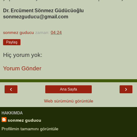
Dr. Ercüment Sönmez Güdücüoğlu
sonmezguducu@gmail.com
sonmez guducu
zaman:
04:24
Paylaş
Hiç yorum yok:
Yorum Gönder
‹
›
Ana Sayfa
Web sürümünü görüntüle
HAKKIMDA
sonmez guducu
Profilimin tamamını görüntüle