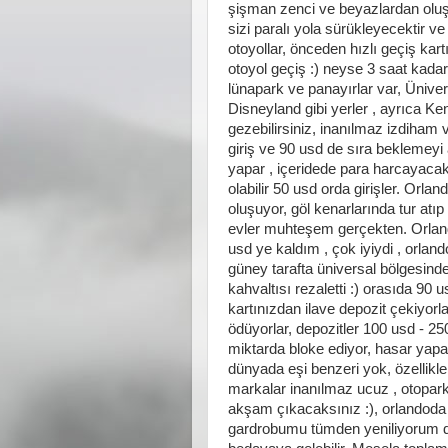
şişman zenci ve beyazlardan olu
sizi paralı yola sürükleyecektir ve
otoyollar, önceden hızlı geçiş kar
otoyol geçiş :) neyse 3 saat kada
lünapark ve panayırlar var, Üniver
Disneyland gibi yerler , ayrıca K
gezebilirsiniz, inanılmaz izdiham v
giriş ve 90 usd de sıra beklemeyi 
yapar , içeridede para harcayaca
olabilir 50 usd orda girişler. Orl
oluşuyor, göl kenarlarında tur atı
evler muhteşem gerçekten. Orlando
usd ye kaldım , çok iyiydi , orlan
güney tarafta üniversal bölgesinde
kahvaltısı rezaletti :) orasıda 90 
kartınızdan ilave depozit çekiyorl
ödüyorlar, depozitler 100 usd - 250
miktarda bloke ediyor, hasar yap
dünyada eşi benzeri yok, özellikle
markalar inanılmaz ucuz , otopark
akşam çıkacaksınız :), orlandoda b
gardrobumu tümden yeniliyorum diy