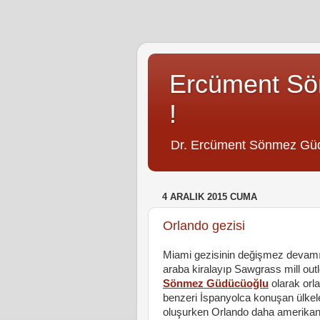
Ercüment S
!
Dr. Ercüment Sönmez Gü
4 ARALIK 2015 CUMA
Orlando gezisi
Miami gezisinin değişmez devamı o
araba kiralayıp Sawgrass mill out
Sönmez Güdücüoğlu
olarak orl
benzeri İspanyolca konuşan ülkel
oluşurken Orlando daha amerikan 