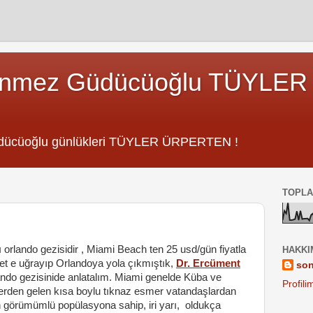
önmez Güdücüoğlu TÜYLE
dücüoğlu günlükleri TÜYLER ÜRPERTEN !
TOPLA
rlando gezisidir , Miami Beach ten 25 usd/gün fiyatla
HAKKI
let e uğrayıp Orlandoya yola çıkmıştık,
Dr. Ercüment
so
ando gezisinide anlatalım. Miami genelde Küba ve
Profil
erden gelen kısa boylu tıknaz esmer vatandaşlardan
görümümlü popülasyona sahip, iri yarı, oldukça