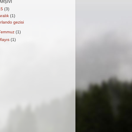
ARŞIVI
15
(3)
Aralık
(1)
rlando gezisi
Temmuz
(1)
Mayıs
(1)