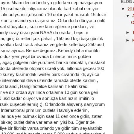
BLOG 
şuyor. Miamiden orlando ya giderken cep navigasyon
 15 usd nakite ihtiyacınız olacak, kart kabul etmiyor
▼
20
tı almadıysanız,düşünün 10 dolar yakıt masrafı 15 dolar
▼
r sonra orlando ya ulaşırsınız. Orlandoda dünyaca ünlü
O
sal stüdyoları , sulu ve kuru eğlence parkları , ve
enedy uzay üssü yani NASA da orada , hepsini
►
ar, giriş ücretleri çok pahalı , 150 usd kişi başı günlük
►
azaltan fast track alsanız vergilerle kelle başı 250 usd
ksınız ayrıca. Bence değmez. Kenedy daha mantıklı
ando düz yemyeşil bir ovada binlerce minik gölden
p , ağaç gölgelerinde yürümek harika olacaktır, mustakil
 da otellerde otopark ücreti yok, hiltonda gecesi 100
do kuzey kısmındaki winter park civarında idi, ayrıca
 international drive üzeinde ramada otelde kaldım ,
usd falandı, Hangi hotelde kalırsanız kalın kredi
ar ve siz ordan ayrılınca ortalama 10 gün sonra geri
 usd kadar oluyor ve sonuçta kartınızın limitini o
arsak düşeceklermiş ;). Orlandoda alışveriş sanıyorum
 İnternational primium outlets i tavsiye ederim,
larında yer bulmak için saat 11 den önce gidin, zaten
irkaç outlet daha var ama en iyisi bu. Eğer tr de
e bir fikriniz varsa orlando ya gidin tüm seyahatiniz