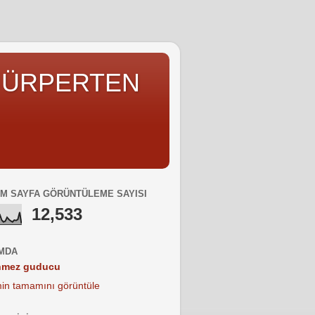
R ÜRPERTEN
M SAYFA GÖRÜNTÜLEME SAYISI
12,533
MDA
nmez guducu
imin tamamını görüntüle